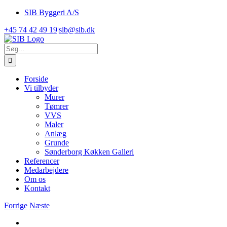
Skip
SIB Byggeri A/S
to
+45 74 42 49 19
|
sib@sib.dk
content
Søg
efter:
Forside
Vi tilbyder
Murer
Tømrer
VVS
Maler
Anlæg
Grunde
Sønderborg Køkken Galleri
Referencer
Medarbejdere
Om os
Kontakt
Forrige
Næste
View