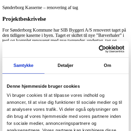
Larger
Sønderborg Kasserne – renovering af tag
Image
Projektbeskrivelse
For Sønderborg Kommune har SIB Byggeri A/S renoveret taget på
den tidligere kaserne i byen. Taget er skiftet til nye ”Bæverhaler” i
tegl og komplet renoveret med nye tagrender, undertag, tag og
maling af vinduer.
Sønderborg Kaserne blev opført mellem 1905 og 1907 og fungerede
først som tysk marineskole. Efter Genforeningen i 1920 overtog den
Samtykke
Detaljer
Om
danske hær kasernen og brugte den som base for Hærens
Sergentskole indtil den blev nedlagt som militærbase i 2014.
I dag er bygningen ejet af Sønderborg Kommune og benyttes til som
Denne hjemmeside bruger cookies
kultur- og foreningshus.
Vi bruger cookies til at tilpasse vores indhold og
Fakta
annoncer, til at vise dig funktioner til sociale medier og til
Entrepriseform: Hovedentreprise
at analysere vores trafik. Vi deler også oplysninger om
Opført år: 2020 – 2021
din brug af vores hjemmeside med vores partnere inden
Anvendelse: Foreningshus
Eventuelt bæredygtighedscertificering: Fredet og
for sociale medier, annonceringspartnere og
bevaringsværdigt.
analysepartnere. Vores partnere kan kombinere disse