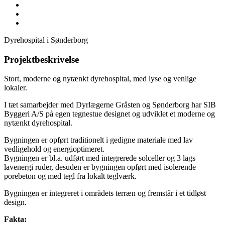
Larger
View
Image
Larger
View
Image
Larger
View
Image
Larger
Dyrehospital i Sønderborg
Image
Projektbeskrivelse
Stort, moderne og nytænkt dyrehospital, med lyse og venlige
lokaler.
I tæt samarbejder med Dyrlægerne Gråsten og Sønderborg har SIB
Byggeri A/S på egen tegnestue designet og udviklet et moderne og
nytænkt dyrehospital.
Bygningen er opført traditionelt i gedigne materiale med lav
vedligehold og energioptimeret.
Bygningen er bl.a. udført med integrerede solceller og 3 lags
lavenergi ruder, desuden er bygningen opført med isolerende
porebeton og med tegl fra lokalt teglværk.
Bygningen er integreret i områdets terræn og fremstår i et tidløst
design.
Fakta: