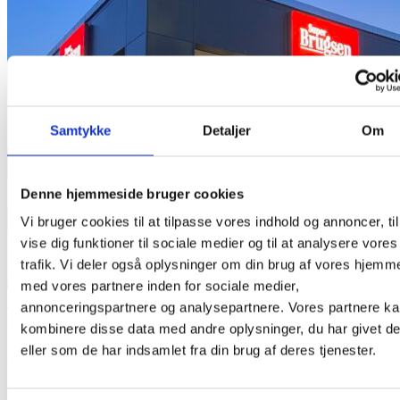
Samtykke
Detaljer
Om
Denne hjemmeside bruger cookies
Vi bruger cookies til at tilpasse vores indhold og annoncer, til
vise dig funktioner til sociale medier og til at analysere vores
trafik. Vi deler også oplysninger om din brug af vores hjemm
med vores partnere inden for sociale medier,
Nyt indgangsparti SuperBrugsen Høruphav
annonceringspartnere og analysepartnere. Vores partnere k
Galleri
kombinere disse data med andre oplysninger, du har givet d
eller som de har indsamlet fra din brug af deres tjenester.
Nyt indgangsparti SuperBrugsen Høruphav