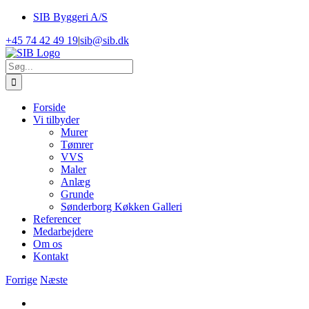
Skip
SIB Byggeri A/S
to
+45 74 42 49 19
|
sib@sib.dk
content
Søg
efter:
Forside
Vi tilbyder
Murer
Tømrer
VVS
Maler
Anlæg
Grunde
Sønderborg Køkken Galleri
Referencer
Medarbejdere
Om os
Kontakt
Forrige
Næste
View