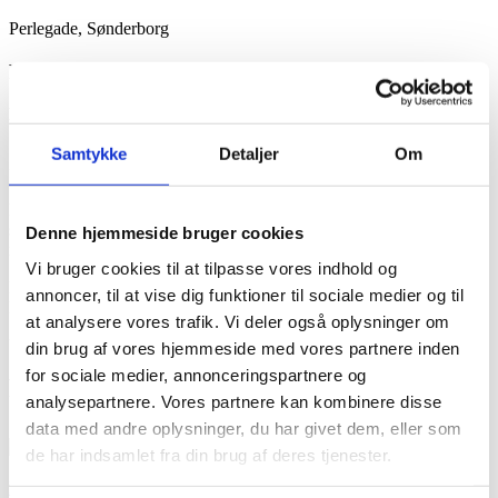
Larger
Perlegade, Sønderborg
Image
Projektbeskrivelse
Facaderenovering
SIB Byggeri A/S har udført en gennemgribende renovering af
Samtykke
Detaljer
Om
facader.
Pudsede facader på ældre ejendomme er særligt sårbare. Der kræves
stor viden og erfaring for at opnå det perfekte resultat, der holder
Denne hjemmeside bruger cookies
mange år frem.
Vi bruger cookies til at tilpasse vores indhold og
Kontakt os og få information om de mange referencer, som SIB
annoncer, til at vise dig funktioner til sociale medier og til
Byggeri over en lang årrække har udført.
at analysere vores trafik. Vi deler også oplysninger om
Udførelse og kvalitet, som holder.
din brug af vores hjemmeside med vores partnere inden
for sociale medier, annonceringspartnere og
Relaterede Projekter
analysepartnere. Vores partnere kan kombinere disse
data med andre oplysninger, du har givet dem, eller som
de har indsamlet fra din brug af deres tjenester.
Nyt indgangsparti